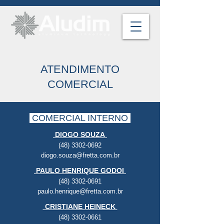
ATENDIMENTO
COMERCIAL
COMERCIAL INTERNO
DIOGO SOUZA
(48) 3302-0692
diogo.souza@fretta.com.br
PAULO HENRIQUE GODOI
(48) 3302-0691
paulo.henrique@fretta.com.br
CRISTIANE HEINECK
(48) 3302-0661